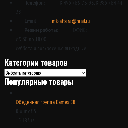
Телефон:
8 495 786-76-93, 8 985 784 44
38
Email:
mk-altera@mail.ru
Режим работы:
ОФИС:
с 9.30 до 18.00
суббота и воскресенье выходные
Категории товаров
Популярные товары
Обеденная группа Eames 88
0
out of 5
15 183
Р